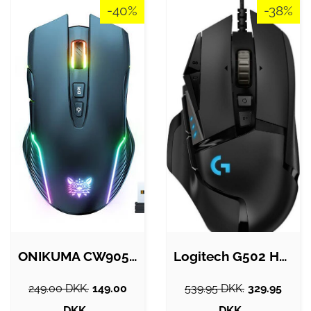
-40%
-38%
ONIKUMA CW905 Gaming Mouse (sort) Mus -…
Logitech G502 Hero Gaming Mus Med Høj…
249.00 DKK.
149.00
539.95 DKK.
329.95
DKK.
DKK.