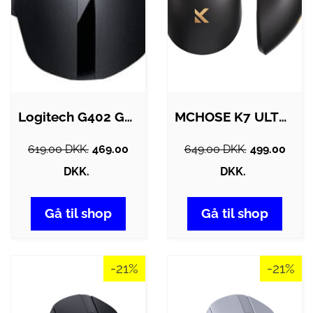
Logitech G402 Gaming Mus - GEEKD.dk
MCHOSE K7 ULTRA Trødløs Gaming Mus - …
619.00 DKK.
469.00
649.00 DKK.
499.00
DKK.
DKK.
Gå til shop
Gå til shop
-21%
-21%