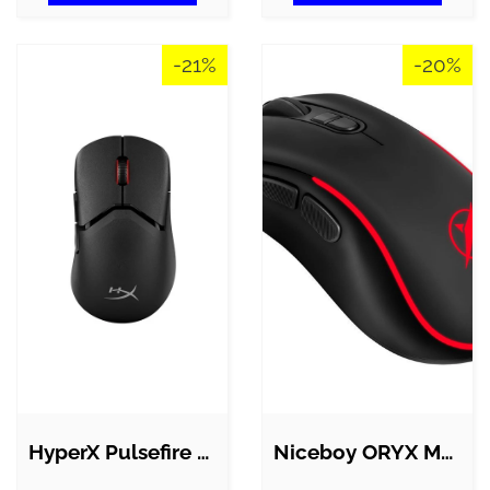
-21%
-20%
HyperX Pulsefire Saga Pro Wireless…
Niceboy ORYX M300 Duke mus