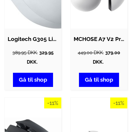
Logitech G305 Lightspeed - Trådløs…
MCHOSE A7 V2 Pro Trødløs Gaming Mus - 8K…
389.95 DKK.
329.95
449.00 DKK.
379.00
DKK.
DKK.
Gå til shop
Gå til shop
-11%
-11%