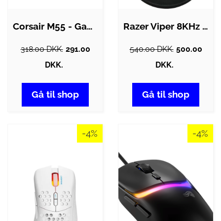
Corsair M55 - Gaming Mus - Optisk - 6…
Razer Viper 8KHz - Gaming Mus - GEEKD.dk
318.00 DKK.
291.00
540.00 DKK.
500.00
DKK.
DKK.
Gå til shop
Gå til shop
-4%
-4%