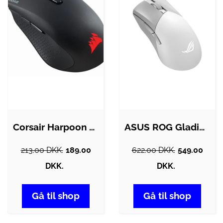
Corsair Harpoon RGB PRO - Gaming Mus -…
ASUS ROG Gladius III Wireless AimPoint -…
213.00 DKK.
189.00
622.00 DKK.
549.00
DKK.
DKK.
Gå til shop
Gå til shop