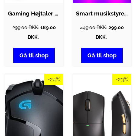
Gaming Højtaler - T'NB 2-i-1 RGB -…
Smart musikstyret LED gamer lamper - 2…
299.00 DKK.
189.00
449.00 DKK.
299.00
DKK.
DKK.
Gå til shop
Gå til shop
-24%
-23%