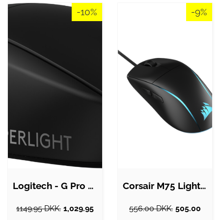
-10%
-9%
Logitech - G Pro X Superlight 2…
Corsair M75 Lightweight RGB - Gaming Mus…
1149.95 DKK.
1,029.95
556.00 DKK.
505.00