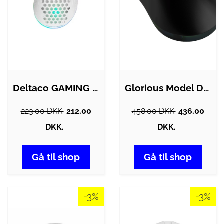
Deltaco GAMING DM220 - Mus - 7 knapper -…
Glorious Model D3 Wired - Gaming Mus -…
223.00 DKK.
212.00
458.00 DKK.
436.00
DKK.
DKK.
Gå til shop
Gå til shop
-3%
-3%