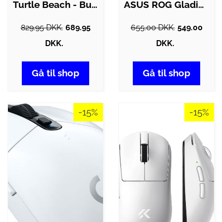
Turtle Beach - Burst Ii Air Trådløs…
ASUS ROG Gladius III Wireless AimPoint -…
829.95 DKK.
689.95
655.00 DKK.
549.00
DKK.
DKK.
Gå til shop
Gå til shop
-15%
-15%