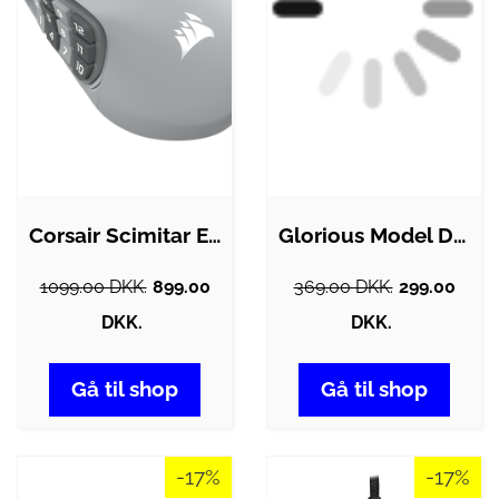
Corsair Scimitar Elite Wireless SE MMO -…
Glorious Model D Gamingmus - Sort -…
1099.00 DKK.
899.00
369.00 DKK.
299.00
DKK.
DKK.
Gå til shop
Gå til shop
-17%
-17%