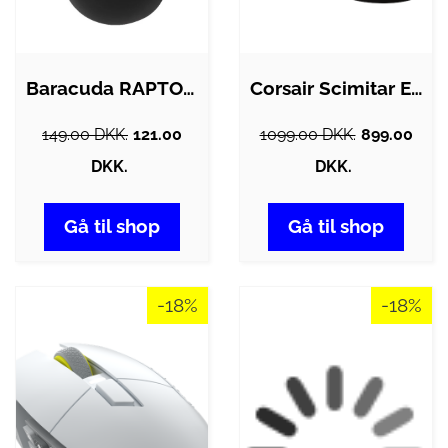
Baracuda RAPTOR 8D / 6400 DPI Gaming Mus…
Corsair Scimitar Elite Wireless SE MMO -…
149.00 DKK.
121.00
1099.00 DKK.
899.00
DKK.
DKK.
Gå til shop
Gå til shop
-18%
-18%