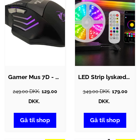
Gamer Mus 7D - 4 DPI hastigheder
LED Strip lyskæde 5 meter med Bluetooth,…
249.00 DKK.
129.00
349.00 DKK.
179.00
DKK.
DKK.
Gå til shop
Gå til shop